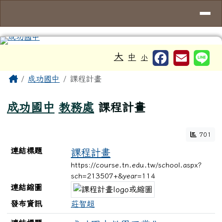
台南市成功國中
導覽列
跳至主內容區
工具列
大
中
小
頁尾區域
主內容區域
Home
成功國中
課程計畫
成功國中
教務處
課程計畫
701
連結列表
連結標題
課程計畫
https://course.tn.edu.tw/school.aspx?
sch=213507+&year=114
連結縮圖
發布資訊
莊智超