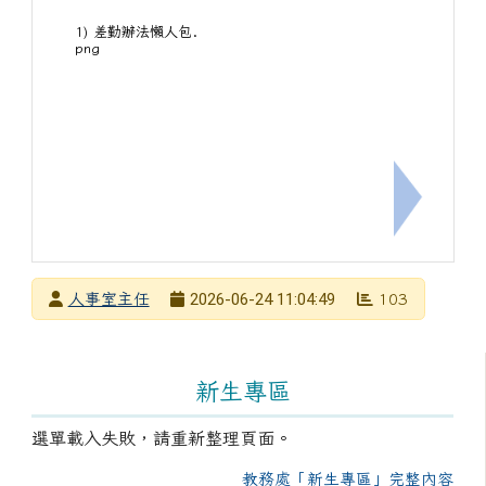
1) 差勤辦法懶人包.
png
下一筆：
發布者
2026-06-24 11:04:49
人事室主任
103
發布日期
瀏覽次數
左邊區域內容
新生專區
選單載入失敗，請重新整理頁面。
教務處「新生專區」完整內容