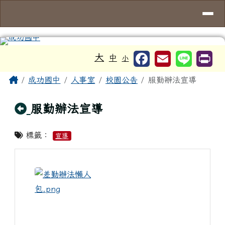
台南市成功國中
導覽列
跳至主內容區
工具列
大
中
小
頁尾區域
主內容區域
Home
成功國中
人事室
校園公告
服勤辦法宣導
回上頁
服勤辦法宣導
標籤：
宣導