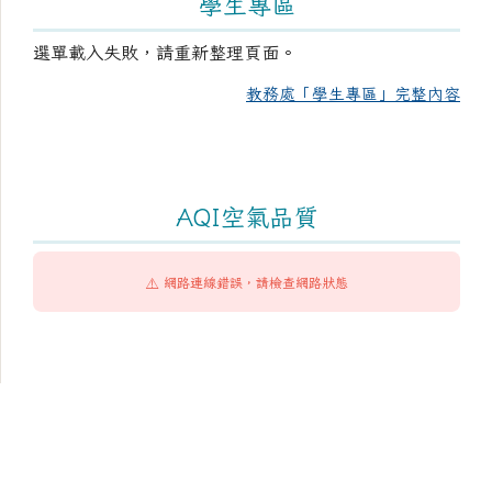
學生專區
選單載入失敗，請重新整理頁面。
教務處「學生專區」完整內容
AQI空氣品質
⚠️ 網路連線錯誤，請檢查網路狀態
頁尾區域內容
臺南市市立成功國民中學
Tainan Municipal ChengKung Junior High School