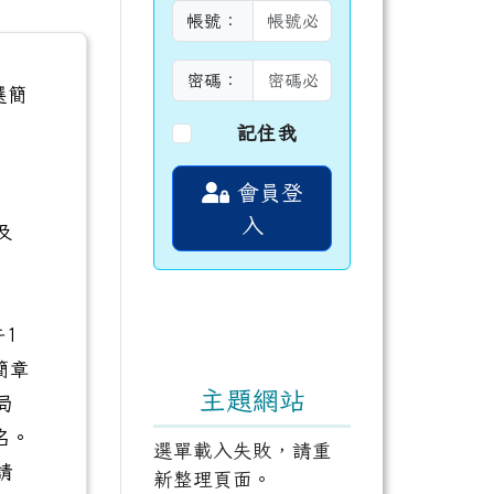
帳號：
密碼：
選簡
記住我
會員登
入
及
午1
簡章
主題網站
局
名。
選單載入失敗，請重
請
新整理頁面。