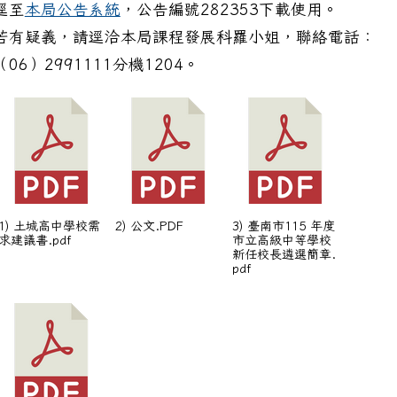
逕至
本局公告系統
，公告編號282353下載使用。
若有疑義，請逕洽本局課程發展科羅小姐，聯絡電話：
（06）2991111分機1204。
筆：本府115學年度特約托育機構名單1份
1) 土城高中學校需
2) 公文.PDF
3) 臺南市115 年度
求建議書.pdf
市立高級中等學校
新任校長遴選簡章.
pdf