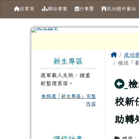
導覽列
跳至主內容區
台南市成功國中
回首頁
網站導覽
行事曆
成功國中舊站
工具列
頁尾區域
左邊區域內容
主內容
Home
成功
新生專區
檢送「臺
選單載入失敗，請重
回
檢
新整理頁面。
教務處「新生專區」完整
校新
內容
助轉
課程計畫
標籤