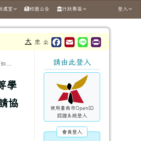
政處室
校園公告
行政專區
登入
大
中
小
右邊區域內容
請由此登入
...
等學
請協
使用臺南市OpenID
認證系統登入
會員登入