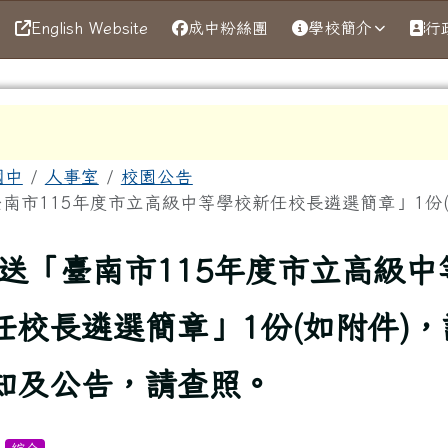
English Website
成中粉絲團
學校簡介
行
區域
國中
人事室
校園公告
南市115年度市立高級中等學校新任校長遴選簡章」1份(如
上頁
送「臺南市115年度市立高級中
任校長遴選簡章」1份(如附件)，
知及公告，請查照。
：