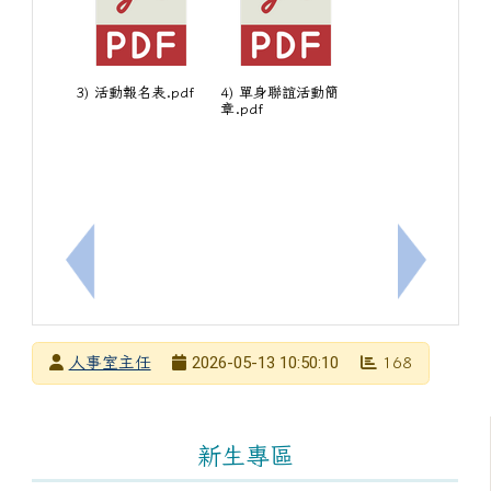
3) 活動報名表.pdf
4) 單身聯誼活動簡
章.pdf
上一筆：函轉臺南市法式滾球聯盟辦理「第三屆臺南
下一筆：1
發布者
2026-05-13 10:50:10
人事室主任
168
發布日期
瀏覽次數
左邊區域內容
新生專區