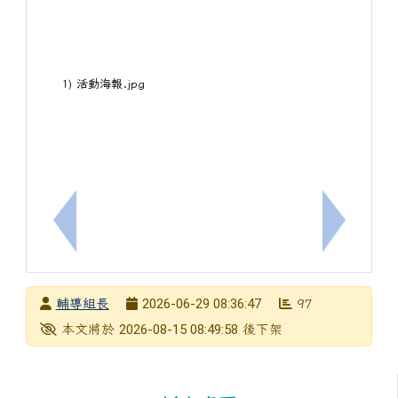
1) 活動海報.jpg
上一筆：函轉115學年度身心障礙學生適性安置餘額
下一筆：
發布者
2026-06-29 08:36:47
輔導組長
97
發布日期
瀏覽次數
下架日期
2026-08-15 08:49:58
本文將於
後下架
左邊區域內容