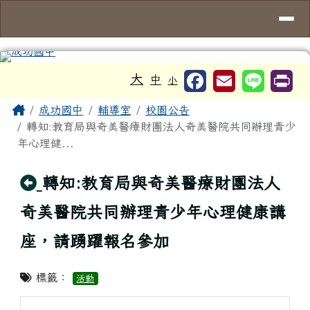
台南市成功國中
導覽列
跳至主內容區
工具列
大
中
小
頁尾區域
主內容區域
Home
成功國中
輔導室
校園公告
轉知:教育局與奇美醫療財團法人奇美醫院共同辦理青少
年心理健...
回上頁
轉知:教育局與奇美醫療財團法人
奇美醫院共同辦理青少年心理健康講
座，請踴躍報名參加
標籤：
活動