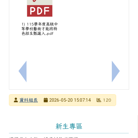
1) 115學年度高級中
等學校藝術才能班特
色招生甄選入.pdf
上一筆：有關社團法人中華民國學習障礙協會辦理「
下一筆：
發布者
2026-05-20 15:07:14
資料組長
120
發布日期
瀏覽次數
左邊區域內容
新生專區