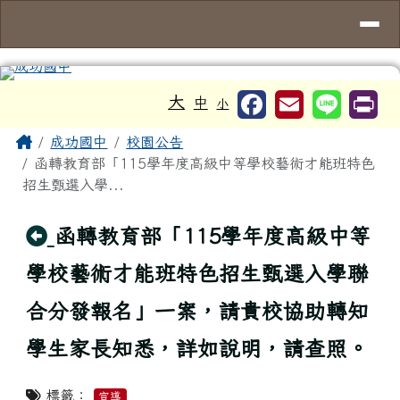
台南市成功國中
導覽列
跳至主內容區
工具列
大
中
小
頁尾區域
主內容區域
Home
成功國中
校園公告
函轉教育部「115學年度高級中等學校藝術才能班特色
招生甄選入學...
回上頁
函轉教育部「115學年度高級中等
學校藝術才能班特色招生甄選入學聯
合分發報名」一案，請貴校協助轉知
學生家長知悉，詳如說明，請查照。
標籤：
宣導