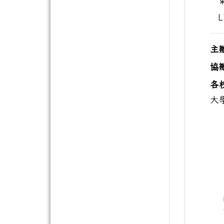
＊
L
主
協
各
大