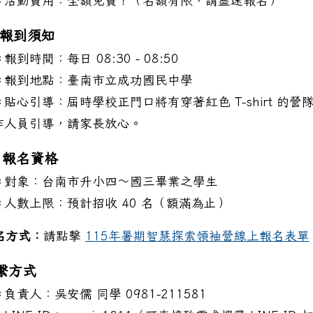
＊活動費用：全額免費！（名額有限，請盡速報名）
筆：函轉教育部「115學年度高級中等學校藝術才能班特
 報到須知
報到時間：每日 08:30 - 08:50
＊報到地點：臺南市立成功國民中學
＊貼心引導：屆時學校正門口將有穿著紅色 T-shirt 的營
作人員引導，請家長放心。
 報名資格
＊對象：台南市升小四～國三畢業之學生
＊人數上限：預計招收 40 名（額滿為止）
名方式：
請點擊
115年暑期智慧探索領袖營線上報名表單
繫方式
＊負責人：吳安儒 同學 0981-211581