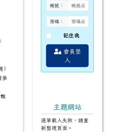
帳號：
密碼：
記住我
學
會員登
入
網）
程參
報
主題網站
選單載入失敗，請重
新整理頁面。