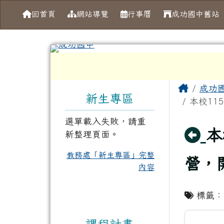
導覽列
跳至主內容區
台南市成功國中
回首頁
網站導覽
行事曆
成功國中舊站
工具列
頁尾區域
左邊區域內容
主內容
Home
成功
新生專區
本校11
選單載入失敗，請重
回
本
新整理頁面。
教務處「新生專區」完整
營，
內容
標籤
課程計畫