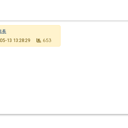
組長
05-13 13:28:29
653
臺南市市立成功國民中學
Tainan Municipal ChengKung Junior High School
學校地址：704 臺南市北區和緯路1段2號
學校電話：(06)2517906 學校傳真：(06)2821917