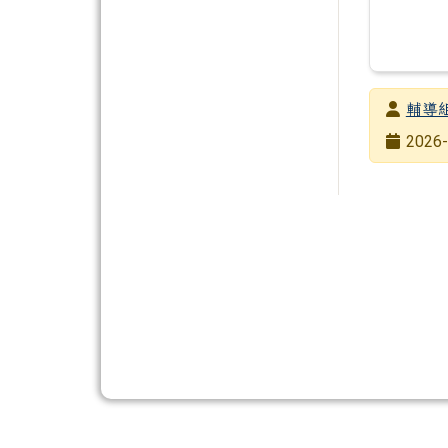
發布者
輔導
發布日期
2026-
瀏覽次數
頁尾區域內容