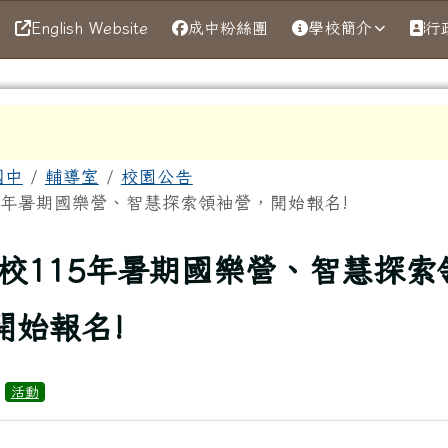
English Website
成中粉絲團
學校簡介
行
區域
國中
輔導室
校園公告
5年暑期國樂營、智慧探索領袖營，開始報名!
上頁
校115年暑期國樂營、智慧探索
開始報名!
：
活動