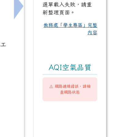
選單載入失敗，請重
色招生甄選入學聯合分發報名」一案，請貴校協助轉知學
下一筆：檢送本市115學年度月薪制特教學生助
新整理頁面。
教務處「學生專區」完整
內容
隊工
AQI空氣品質
⚠️ 網路連線錯誤，請檢
查網路狀態