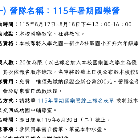
一) 營隊名稱：115年暑期國樂營
動時間：
115年8月17日~8月18日下午13：00-16：00
動地點：
本校國樂教室、社群教室。
名資格：
本校即將入學之國一新生&社區國小五升六年級
。
與人數：
20位為限（以已報名加入本校國樂團之學生為優
，其次依報名順序錄取，名單將於截止日後公布於本校校
隊費用：
免費，惟須先繳納保證金新台幣200元。營隊全
，會於結束當日悉數退還。
名方式：
請點擊
115年暑期國樂營線上報名表單
或將紙本
表交回成功國中輔導室。
名時間：
即日起至115年6月30日（二）截止。
意事項：
參與同學需自備筆、筆記本和水壺。