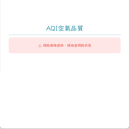
AQI空氣品質
⚠️ 網路連線錯誤，請檢查網路狀態
頁尾區域內容
臺南市市立成功國民中學
Tainan Municipal ChengKung Junior High School
學校地址：704 臺南市北區和緯路1段2號
學校電話：(06)2517906 學校傳真：(06)2821917