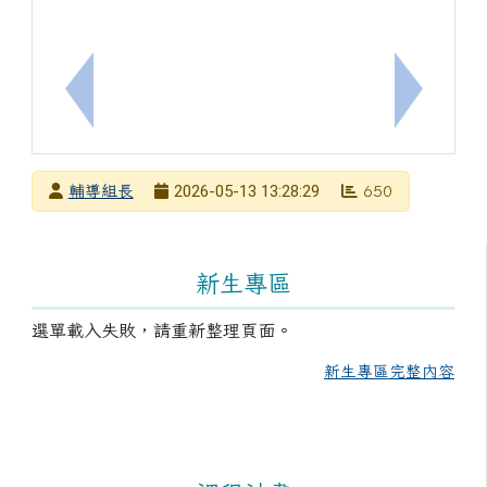
上一筆：函轉教育部「115學年度高級中等學校藝
下一筆：
發布者
2026-05-13 13:28:29
輔導組長
650
發布日期
瀏覽次數
左邊區域內容
新生專區
選單載入失敗，請重新整理頁面。
新生專區完整內容