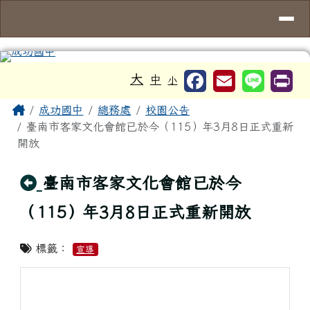
台南市成功國中
導覽列
跳至主內容區
工具列
大
中
小
頁尾區域
主內容區域
Home
成功國中
總務處
校園公告
臺南市客家文化會館已於今（115）年3月8日正式重新
開放
回上頁
臺南市客家文化會館已於今
（115）年3月8日正式重新開放
標籤：
宣導