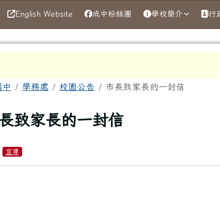
English Website
成中粉絲團
學校簡介
行
區域
國中
學務處
校園公告
市長致家長的一封信
上頁
長致家長的一封信
：
宣導
筆：轉知衛生福利部國民健康署115年效期內「青少年健