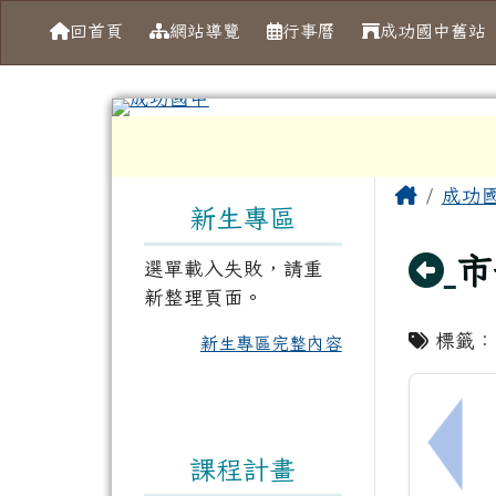
導覽列
跳至主內容區
台南市成功國中
回首頁
網站導覽
行事曆
成功國中舊站
工具列
頁尾區域
左邊區域內容
主內容
Home
成功
新生專區
回
市
選單載入失敗，請重
新整理頁面。
標籤
新生專區完整內容
上一
課程計畫