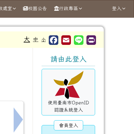
政處室
校園公告
行政專區
登入
大
中
小
右邊區域內容
請由此登入
使用臺南市OpenID
認證系統登入
康促進服務友善機構」名單1份。
下一筆：轉知臺南市衛生局辦理115年度青少年
會員登入