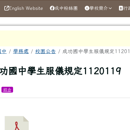
English Website
成中粉絲團
學校簡介
行
區域
國中
學務處
校園公告
成功國中學生服儀規定11201
上頁
功國中學生服儀規定1120119
：
綜合