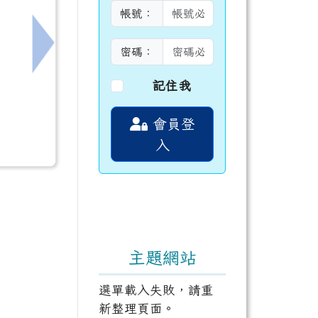
帳號：
密碼：
請多加利用。
下一筆：教育局「學校查獲電子煙之煙油檢驗流
記住我
會員登
入
主題網站
選單載入失敗，請重
新整理頁面。