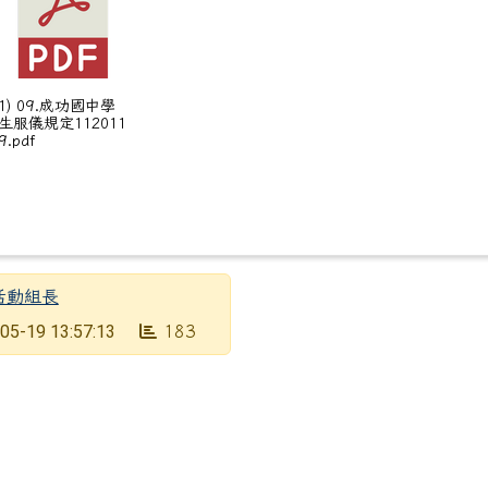
筆：轉知可疑詐騙網址、廣告通報及查核平臺資訊1份，
1) 09.成功國中學
生服儀規定112011
9.pdf
活動組長
05-19 13:57:13
183