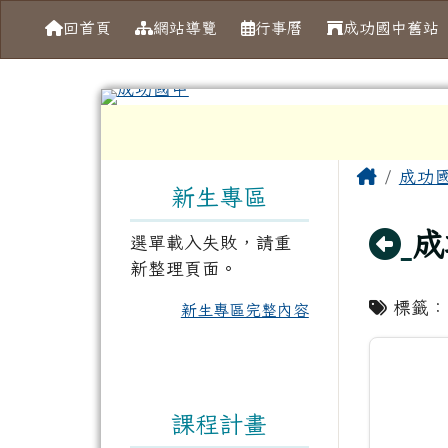
導覽列
跳至主內容區
台南市成功國中
回首頁
網站導覽
行事曆
成功國中舊站
工具列
頁尾區域
左邊區域內容
主內容
Home
成功
新生專區
回
成
選單載入失敗，請重
新整理頁面。
標籤
新生專區完整內容
課程計畫