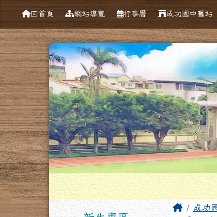
導覽列
跳至主內容區
台南市成功國中
回首頁
網站導覽
行事曆
成功國中舊站
工具列
頁尾區域
左邊區域內容
主內容
Home
成功