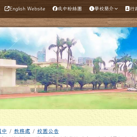
English Website
成中粉絲團
學校簡介
行
區域
國中
教務處
校園公告