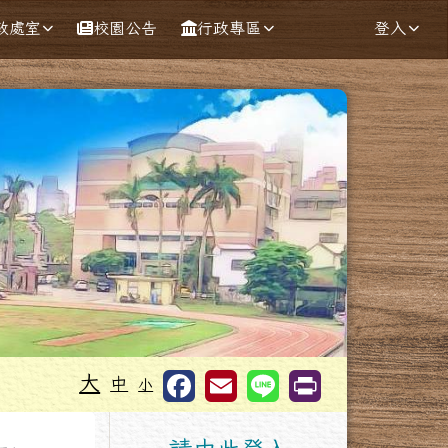
政處室
校園公告
行政專區
登入
大
中
小
右邊區域內容