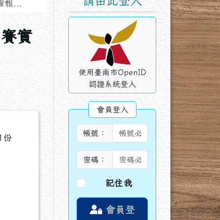
請由此登入
...
國賽實
使用臺南市OpenID
認證系統登入
會員登入
帳號：
1份
密碼：
記住我
會員登