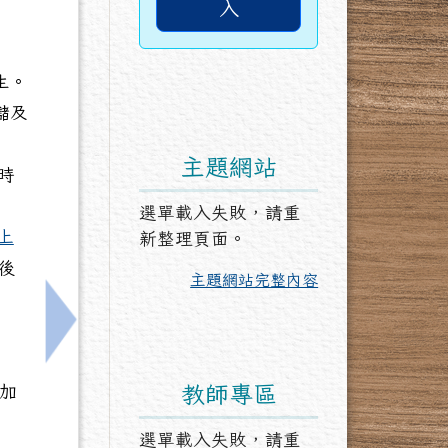
入
生。
儲及
主題網站
時
選單載入失敗，請重
上
新整理頁面。
後
主題網站完整內容
選計畫」，請鼓勵踴躍報名
下一筆：轉知國立臺灣大學辦理「未來視界：生成
教師專區
安加
選單載入失敗，請重