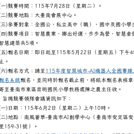
(一)競賽時間：115年7月28日（星期二）。
(二)競賽地點：大臺南會展中心。
(三)參賽對象：全國公、私立高中（職）、國中及國小學
(四)競賽項目：智慧農業、擲出好運、步步為營、智慧倉
智慧建築共5項。
(五)報名日期：即日起至115年5月22日（星期五）下午4
止。
(六)報名方式：請至
115年度智慧城市-AI機器人全國賽線
報名系統
報名，並同時於報名截止前，將紙本報名表核章
寄至臺南市東區崇明國民小學教務處陳之農主任收。
、旨揭競賽領隊會議資訊如下：
筆：「115年推動教育AI及數位學習績優徵選—臺南市初
(一)日期：115年6月2日（星期二）上午10時。
(二)地點：南風薈萃-臺南市AI創學中心（臺南市安定區
里159-31號）。