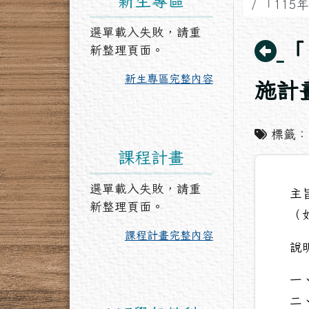
新生專區
「115
選單載入失敗，請重
回
「
新整理頁面。
新生專區完整內容
施計
標籤
課程計畫
選單載入失敗，請重
主
新整理頁面。
（
課程計畫完整內容
說
一
二