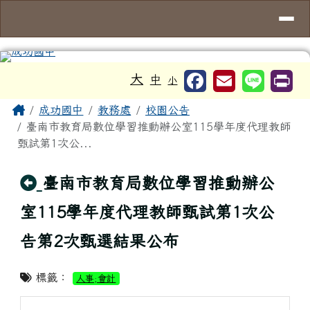
台南市成功國中
導覽列
跳至主內容區
工具列
大
中
小
頁尾區域
主內容區域
Home
成功國中
教務處
校園公告
臺南市教育局數位學習推動辦公室115學年度代理教師
甄試第1次公...
回上頁
臺南市教育局數位學習推動辦公
室115學年度代理教師甄試第1次公
告第2次甄選結果公布
標籤：
人事;會計