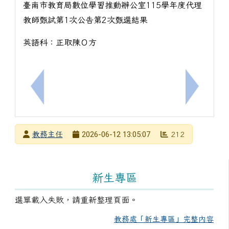
臺南市教育局數位學習推動辦公室115學年度代理
教師甄試第1次公告第2次甄選結果
英語科：正取陳Ｏ方
上一筆：因材網「因雄崛起」平臺115年「水域特攻
下一筆：
發布者
2026-06-12 13:05:07
教務主任
212
發布日期
瀏覽次數
左邊區域內容
新生專區
選單載入失敗，請重新整理頁面。
教務處「新生專區」完整內容