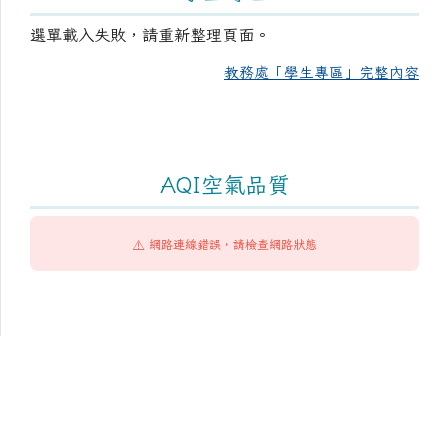
選單載入失敗，請重新整理頁面。
教務處「學生專區」完整內容
AQI空氣品質
⚠️ 網路連線錯誤，請檢查網路狀態
頁尾區域內容
臺南市市立成功國民中學
Tainan Municipal ChengKung Junior High School
學校地址：704 臺南市北區和緯路1段2號