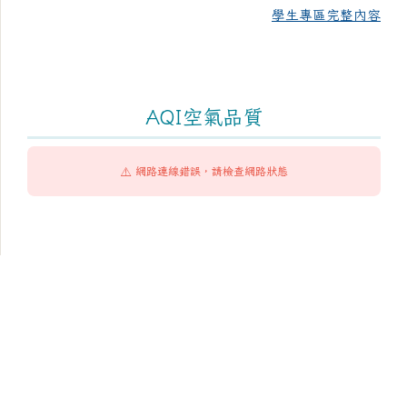
學生專區完整內容
AQI空氣品質
⚠️ 網路連線錯誤，請檢查網路狀態
頁尾區域內容
臺南市市立成功國民中學
Tainan Municipal ChengKung Junior High School
學校地址：704 臺南市北區和緯路1段2號
學校電話：(06)2517906 學校傳真：(06)2821917