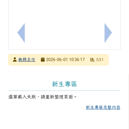
上一筆：「臺南青力積動計畫- 玩科學．動權利．創
下一筆：
發布者
2026-06-01 10:36:17
教務主任
531
發布日期
瀏覽次數
左邊區域內容
新生專區
選單載入失敗，請重新整理頁面。
新生專區完整內容