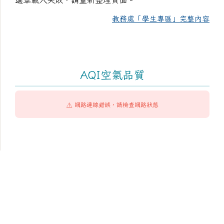
教務處「學生專區」完整內容
AQI空氣品質
⚠️ 網路連線錯誤，請檢查網路狀態
頁尾區域內容
臺南市市立成功國民中學
Tainan Municipal ChengKung Junior High School
學校地址：704 臺南市北區和緯路1段2號
學校電話：(06)2517906 學校傳真：(06)2821917