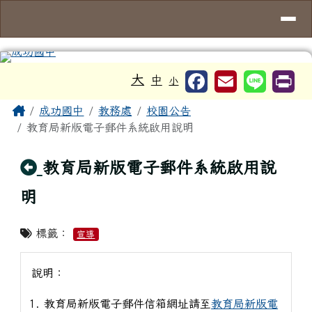
台南市成功國中
導覽列
跳至主內容區
工具列
大
中
小
頁尾區域
主內容區域
Home
成功國中
教務處
校園公告
教育局新版電子郵件系統啟用說明
回上頁
教育局新版電子郵件系統啟用說
明
標籤：
宣導
說明：
教育局新版電子郵件信箱網址請至
教育局新版電