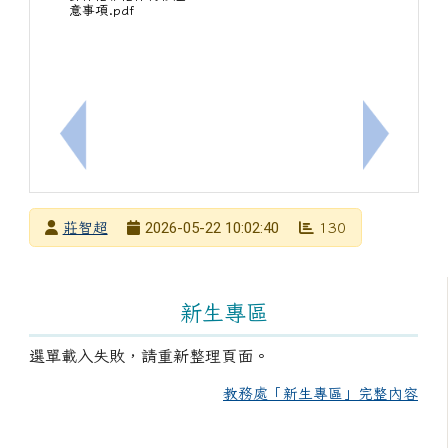
意事項.pdf
上一筆：臺南市教育局數位學習推動辦公室115學年
下一筆：
發布者
2026-05-22 10:02:40
莊智超
130
發布日期
瀏覽次數
左邊區域內容
新生專區
選單載入失敗，請重新整理頁面。
教務處「新生專區」完整內容