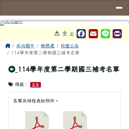
台南市成功國中
導覽列
跳至主內容區
工具列
大
中
小
頁尾區域
主內容區域
Home
成功國中
教務處
校園公告
114學年度第二學期國三補考名單
回上頁
114學年度第二學期國三補考名單
標籤：
宣導
名單及時程表如附件。