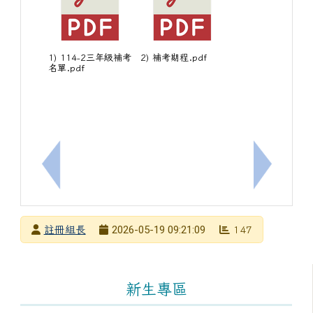
1) 114-2三年級補考
2) 補考期程.pdf
名單.pdf
上一筆：數位辦公室辦理教育部「AI 導入數位教學
下一筆：
發布者
2026-05-19 09:21:09
註冊組長
147
發布日期
瀏覽次數
左邊區域內容
新生專區